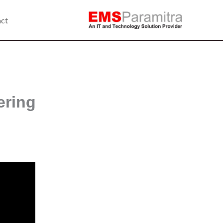
ct
ering