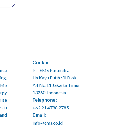
Contact
ince
PT EMS Paramitra
ing,
Jln Kayu Putih Vll Blok
EMS
A4 No.11 Jakarta Timur
ergy
13260, Indonesia
ise
Telephone:
s in
+62 21 4788 2785
 and
Email:
info@ems.co.id