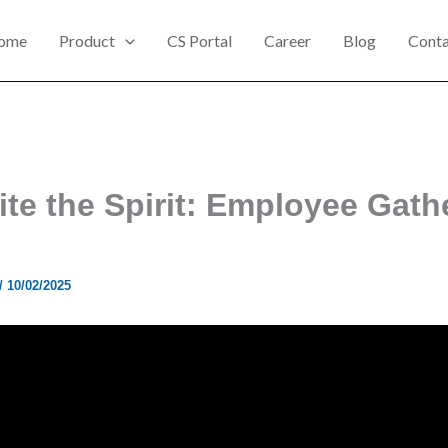
ome
Product
CS Portal
Career
Blog
Conta
ite the Spirit: Employee Gath
/
10/02/2025