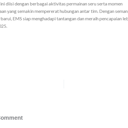
ini diisi dengan berbagai aktivitas permainan seru serta momen
an yang semakin mempererat hubungan antar tim. Dengan seman
erbarui, EMS siap menghadapi tantangan dan meraih pencapaian le
025.
EMS Paramitra Menegaskan Komitmen pada Praktik Bisnis Etis di Tengah Skandal Suap Asing SAP
 Comment