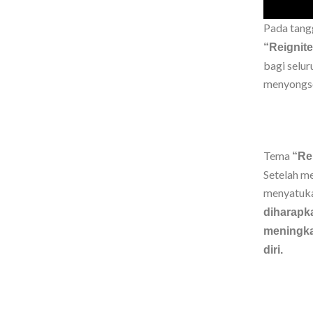
Pada tang
“Reignite
bagi selu
menyongso
Tema
“Rei
Setelah me
menyatuka
diharapk
meningka
diri.