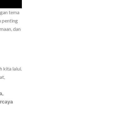
ngan tema
m penting
amaan, dan
 kita lalui.
at,
a,
ercaya