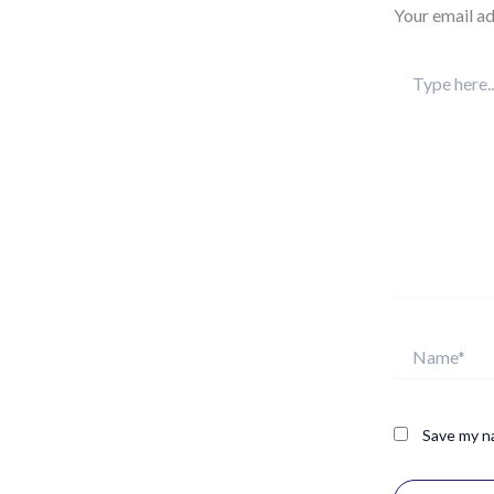
Your email ad
Type
here..
Name*
Save my na