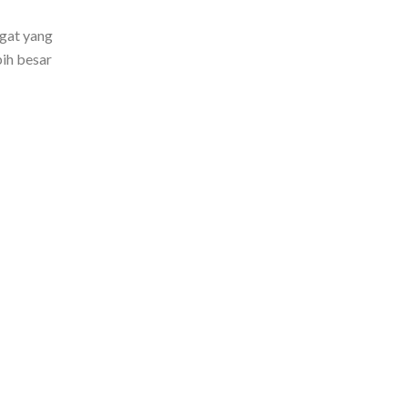
gat yang
bih besar
NEXT
Integrasi Ellipse dengan Fleet Management System untuk Pekerjaan Unschedule