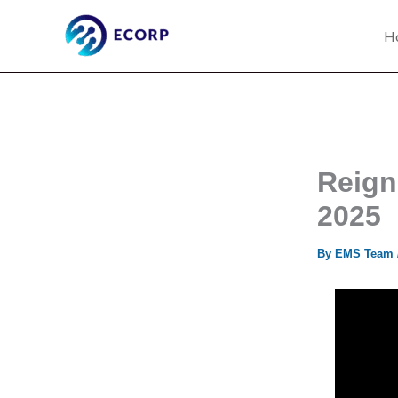
Skip
to
H
content
Reign
2025
By
EMS Team