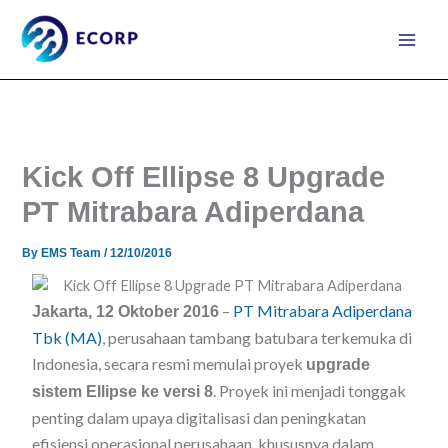
Skip
to
content
Kick Off Ellipse 8 Upgrade
PT Mitrabara Adiperdana
By
EMS Team
/
12/10/2016
–
PT Mitrabara Adiperdana
Jakarta, 12 Oktober 2016
Tbk (MA)
, perusahaan tambang batubara terkemuka di
Indonesia, secara resmi memulai proyek
upgrade
. Proyek ini menjadi tonggak
sistem Ellipse ke versi 8
penting dalam upaya digitalisasi dan peningkatan
efisiensi operasional perusahaan, khususnya dalam