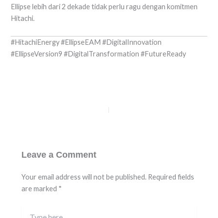
Ellipse lebih dari 2 dekade tidak perlu ragu dengan komitmen
Hitachi.
#HitachiEnergy #EllipseEAM #DigitalInnovation
#EllipseVersion9 #DigitalTransformation #FutureReady
PREVIOUS
NEXT
Leave a Comment
Your email address will not be published.
Required fields
are marked
*
Type