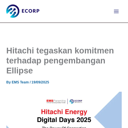
Skip
to
content
Hitachi tegaskan komitmen
terhadap pengembangan
Ellipse
By
EMS Team
/
19/09/2025